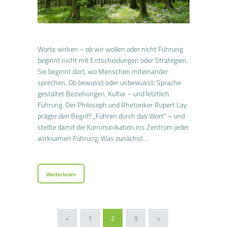
Worte wirken – ob wir wollen oder nicht Führung
beginnt nicht mit Entscheidungen oder Strategien.
Sie beginnt dort, wo Menschen miteinander
sprechen. Ob bewusst oder unbewusst: Sprache
gestaltet Beziehungen, Kultur – und letztlich
Führung. Der Philosoph und Rhetoriker Rupert Lay
prägte den Begriff „Führen durch das Wort“ – und
stellte damit die Kommunikation ins Zentrum jeder
wirksamen Führung. Was zunächst…
Weiterlesen
Seitennummerierung der
<
PAGE
1
PAGE
2
PAGE
3
>