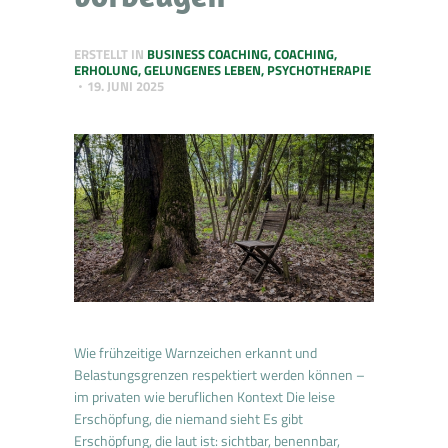
ERSTELLT IN
BUSINESS COACHING
,
COACHING
,
ERHOLUNG
,
GELUNGENES LEBEN
,
PSYCHOTHERAPIE
19. JUNI 2025
Wie frühzeitige Warnzeichen erkannt und
Belastungsgrenzen respektiert werden können –
im privaten wie beruflichen Kontext Die leise
Erschöpfung, die niemand sieht Es gibt
Erschöpfung, die laut ist: sichtbar, benennbar,