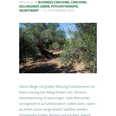
ERSTELLT IN
BUSINESS COACHING
,
COACHING
,
GELUNGENES LEBEN
,
PSYCHOTHERAPIE
,
SELBSTWERT
12. SEPTEMBER 2025
Kleine Wege mit großer Wirkung Funktionieren ist
keine Lösung Der Alltag fordert viel: Termine,
Verantwortung, Erwartungen. Viele Menschen
sind gewohnt zu funktionieren, selbst dann, wenn
es innen schon lange drückt. Gefühle werden
beiseitegeschoben, Pausen verschoben, eigene