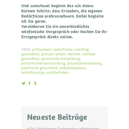
Und manchmal beginnt das mit einem
kleinen Schritt: dem Erlauben, die eigenen
Bedürfnisse wahrzunehmen. Dabei begleite
ich Sie gerne.
Vereinbaren Sie ein unverbindliches
telefonische Vorgespräch oder buchen Sie Ihr
Erstgespräch direkt online.
TAGS:
achtsamkeit
,
bedürfnisse
,
coaching
,
gesundheit
,
grenzen setzen
,
klarheit
,
mentale
gesundheit
,
persönliche entwicklung
,
persönlichkeitsentwicklung
,
potentialentwicklung
,
psychische gesundheit
,
selbstakzeptanz
,
selbstfürsorge
,
wohlbefinden
Neueste Beiträge
Die 7 häufigsten Denkmuster erfolgreicher