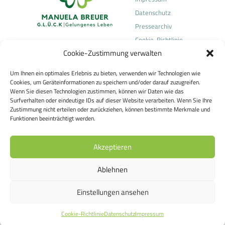
Datenschutz
Pressearchiv
Cookie-Richtlinie
Cookie-Zustimmung verwalten
(EU)
Um Ihnen ein optimales Erlebnis zu bieten, verwenden wir Technologien wie
Manuela Breuer
Cookies, um Geräteinformationen zu speichern und/oder darauf zuzugreifen.
Heilpraktikerin für Psychotherapie
Wenn Sie diesen Technologien zustimmen, können wir Daten wie das
Surfverhalten oder eindeutige IDs auf dieser Website verarbeiten. Wenn Sie Ihre
Telefonische Kontaktaufnahme über
Zustimmung nicht erteilen oder zurückziehen, können bestimmte Merkmale und
Team Concept Dr. Breuer und Partner GmbH
Funktionen beeinträchtigt werden.
Frau Antonela Kovacs
Tel.:
06036 9056780
Akzeptieren
E-Mail:
manuela.breuer@teamconcept.de
Sackgasse 10
Ablehnen
63500 Seligenstadt
Einstellungen ansehen
Cookie-Richtlinie
Datenschutz
Impressum