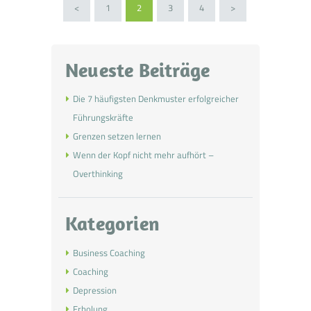
Seitennummerierung der
<
PAGE
1
PAGE
2
PAGE
3
PAGE
4
>
Beiträge
Neueste Beiträge
Die 7 häufigsten Denkmuster erfolgreicher
Führungskräfte
Grenzen setzen lernen
Wenn der Kopf nicht mehr aufhört –
Overthinking
Kategorien
Business Coaching
Coaching
Depression
Erholung