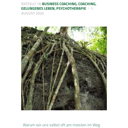
ERSTELLT IN
BUSINESS COACHING
,
COACHING
,
GELUNGENES LEBEN
,
PSYCHOTHERAPIE
1.
AUGUST 2025
Warum wir uns selbst oft am meisten im Weg