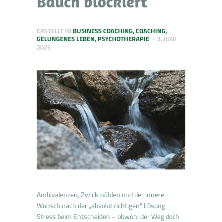
Bauch blockiert
ERSTELLT IN
BUSINESS COACHING
,
COACHING
,
GELUNGENES LEBEN
,
PSYCHOTHERAPIE
3. JUNI
2025
Ambivalenzen, Zwickmühlen und der innere
Wunsch nach der „absolut richtigen“ Lösung
Stress beim Entscheiden – obwohl der Weg doch