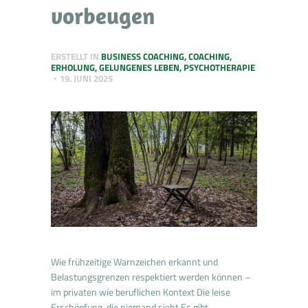
vorbeugen
ERSTELLT IN
BUSINESS COACHING
,
COACHING
,
ERHOLUNG
,
GELUNGENES LEBEN
,
PSYCHOTHERAPIE
19. JUNI 2025
Wie frühzeitige Warnzeichen erkannt und
Belastungsgrenzen respektiert werden können –
im privaten wie beruflichen Kontext Die leise
Erschöpfung, die niemand sieht Es gibt