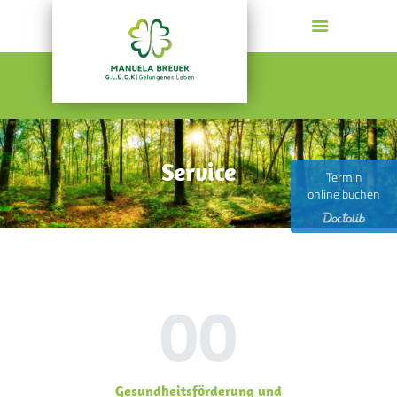
MANUELA BREUER
G.L.Ü.C.K | Gelungenes Leben
HOME
PSYCHOTHERAPIE
Service
COACHING
Termin
online buchen
GESUNDE FÜHRUNG
AKTUELLES
KONTAKT
WER ICH BIN
00
Gesundheitsförderung und