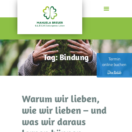
MANUELA BREUER
G.L.Ü.C.K | Gelungenes Leben
HOME
PSYCHOTHERAPIE
Tag: Bindung
COACHING
Termin
online buchen
GESUNDE FÜHRUNG
AKTUELLES
KONTAKT
WER ICH BIN
Warum wir lieben,
wie wir lieben – und
was wir daraus