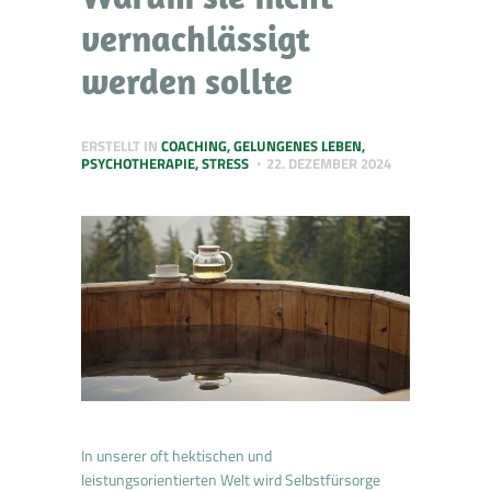
vernachlässigt
werden sollte
ERSTELLT IN
COACHING
,
GELUNGENES LEBEN
,
PSYCHOTHERAPIE
,
STRESS
22. DEZEMBER 2024
In unserer oft hektischen und
leistungsorientierten Welt wird Selbstfürsorge