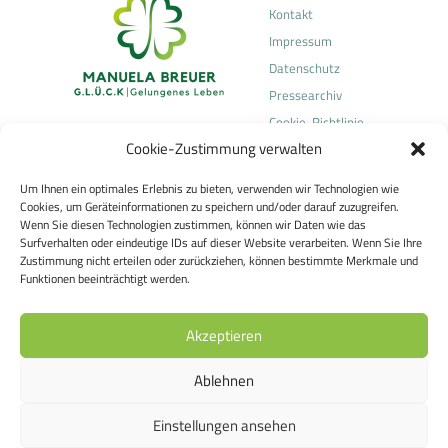
Kontakt
Impressum
Datenschutz
Pressearchiv
Cookie-Richtlinie
Cookie-Zustimmung verwalten
(EU)
Um Ihnen ein optimales Erlebnis zu bieten, verwenden wir Technologien wie
Manuela Breuer
Cookies, um Geräteinformationen zu speichern und/oder darauf zuzugreifen.
Heilpraktikerin für Psychotherapie
Wenn Sie diesen Technologien zustimmen, können wir Daten wie das
Surfverhalten oder eindeutige IDs auf dieser Website verarbeiten. Wenn Sie Ihre
Telefonische Kontaktaufnahme über
Zustimmung nicht erteilen oder zurückziehen, können bestimmte Merkmale und
Team Concept Dr. Breuer und Partner GmbH
Funktionen beeinträchtigt werden.
Frau Antonela Kovacs
Tel.:
06036 9056780
Akzeptieren
E-Mail:
manuela.breuer@teamconcept.de
Sackgasse 10
Ablehnen
63500 Seligenstadt
Einstellungen ansehen