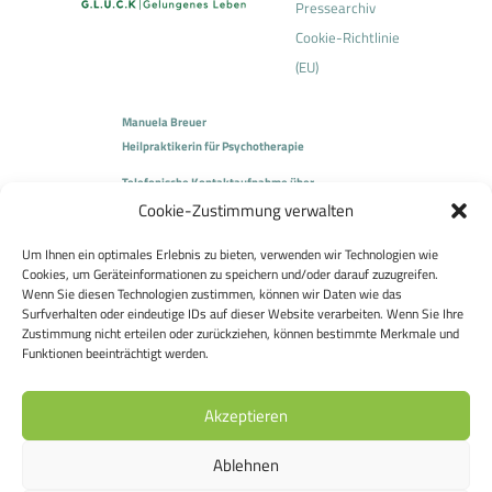
Pressearchiv
Cookie-Richtlinie
(EU)
Manuela Breuer
Heilpraktikerin für Psychotherapie
Telefonische Kontaktaufnahme über
Cookie-Zustimmung verwalten
Team Concept Dr. Breuer und Partner GmbH
Frau Antonela Kovacs
Um Ihnen ein optimales Erlebnis zu bieten, verwenden wir Technologien wie
Tel.:
06036 9056780
Cookies, um Geräteinformationen zu speichern und/oder darauf zuzugreifen.
E-Mail:
manuela.breuer@teamconcept.de
Wenn Sie diesen Technologien zustimmen, können wir Daten wie das
Sackgasse 10
Surfverhalten oder eindeutige IDs auf dieser Website verarbeiten. Wenn Sie Ihre
63500 Seligenstadt
Zustimmung nicht erteilen oder zurückziehen, können bestimmte Merkmale und
Funktionen beeinträchtigt werden.
Akzeptieren
Ablehnen