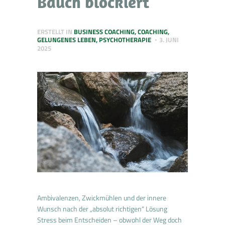
Bauch blockiert
ERSTELLT IN
BUSINESS COACHING
,
COACHING
,
GELUNGENES LEBEN
,
PSYCHOTHERAPIE
3. JUNI
2025
Ambivalenzen, Zwickmühlen und der innere
Wunsch nach der „absolut richtigen“ Lösung
Stress beim Entscheiden – obwohl der Weg doch