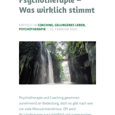
Was wirklich stimmt
ERSTELLT IN
COACHING
,
GELUNGENES LEBEN
,
PSYCHOTHERAPIE
22. FEBRUAR 2025
Psychotherapie und Coaching gewinnen
zunehmend an Bedeutung, doch es gibt nach wie
vor viele Missverständnisse. Oft wird
Psychotherapie ausschließlich mit sogenannten