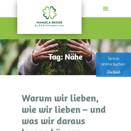
MANUELA BREUER
G.L.Ü.C.K | Gelungenes Leben
HOME
PSYCHOTHERAPIE
Tag: Nähe
COACHING
Termin
online buchen
GESUNDE FÜHRUNG
AKTUELLES
KONTAKT
WER ICH BIN
Warum wir lieben,
wie wir lieben – und
was wir daraus