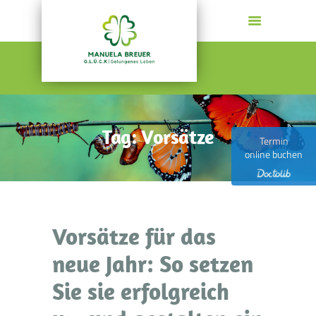
MANUELA BREUER
G.L.Ü.C.K | Gelungenes Leben
HOME
PSYCHOTHERAPIE
Tag: Vorsätze
COACHING
Termin
online buchen
GESUNDE FÜHRUNG
AKTUELLES
KONTAKT
WER ICH BIN
Vorsätze für das
neue Jahr: So setzen
Sie sie erfolgreich