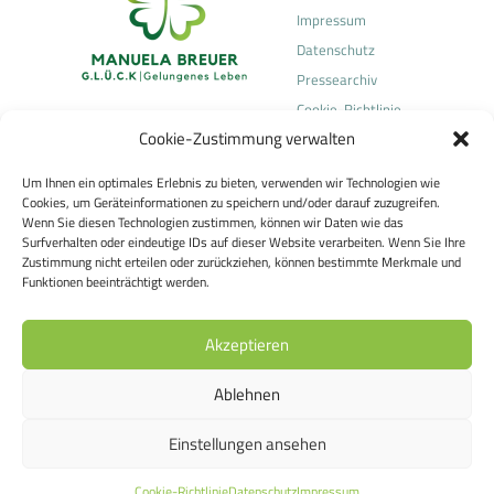
Impressum
Datenschutz
Pressearchiv
Cookie-Richtlinie
Cookie-Zustimmung verwalten
(EU)
Um Ihnen ein optimales Erlebnis zu bieten, verwenden wir Technologien wie
Manuela Breuer
Cookies, um Geräteinformationen zu speichern und/oder darauf zuzugreifen.
Heilpraktikerin für Psychotherapie
Wenn Sie diesen Technologien zustimmen, können wir Daten wie das
Surfverhalten oder eindeutige IDs auf dieser Website verarbeiten. Wenn Sie Ihre
Telefonische Kontaktaufnahme über
Zustimmung nicht erteilen oder zurückziehen, können bestimmte Merkmale und
Team Concept Dr. Breuer und Partner GmbH
Funktionen beeinträchtigt werden.
Frau Antonela Kovacs
Tel.:
06036 9056780
Akzeptieren
E-Mail:
manuela.breuer@teamconcept.de
Sackgasse 10
Ablehnen
63500 Seligenstadt
Einstellungen ansehen
Cookie-Richtlinie
Datenschutz
Impressum